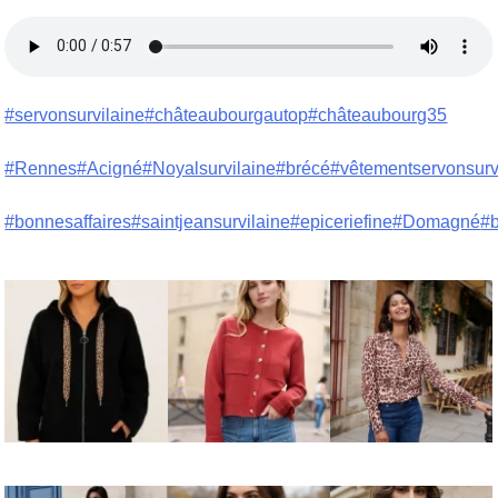
#servonsurvilaine
#châteaubourgautop
#châteaubourg35
#Rennes
#Acigné
#Noyalsurvilaine
#brécé
#vêtementservonsurv
#bonnesaffaires
#saintjeansurvilaine
#epiceriefine
#Domagné
#b