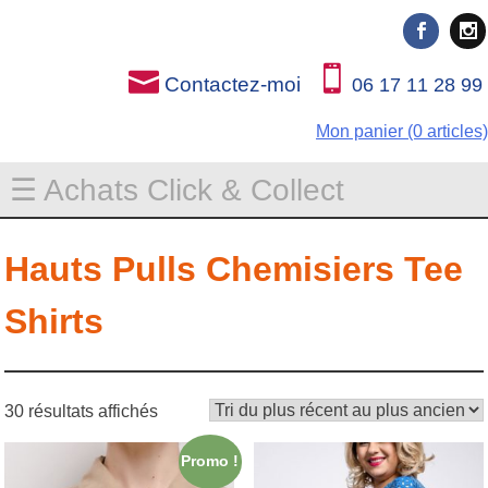
Rien que pour vous
Rien que pour vous
Contactez-moi
06 17 11 28 99
Mon panier (0 articles)
☰ Achats Click & Collect
Hauts Pulls Chemisiers Tee
Shirts
30 résultats affichés
Promo !