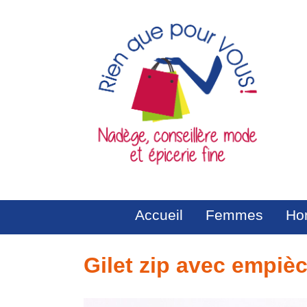
Skip
to
content
Rien que pour vous
Rien que pour vous
Accueil
Femmes
Ho
Gilet zip avec empièc