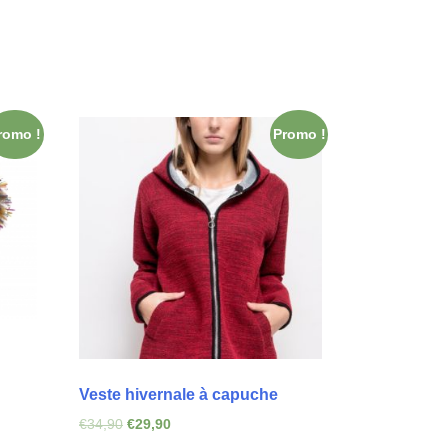
romo !
Promo !
Veste hivernale à capuche
€
34,90
€
29,90