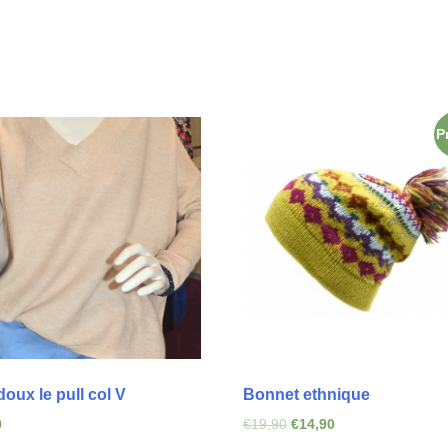
P
doux le pull col V
Bonnet ethnique
0
€
19,90
€
14,90