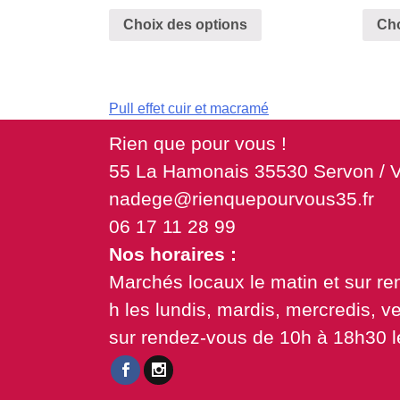
Choix des options
Cho
Navigation
Pull effet cuir et macramé
de
Rien que pour vous !
55 La Hamonais 35530 Servon / V
l’article
nadege@rienquepourvous35.fr
06 17 11 28 99
Nos horaires :
Marchés locaux le matin et sur r
h les lundis, mardis, mercredis, v
sur rendez-vous de 10h à 18h30 l