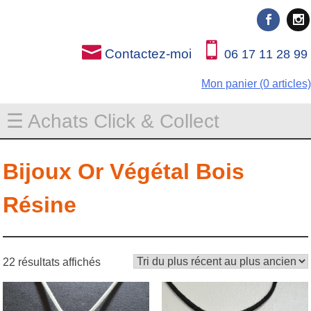
Rien que pour vous
Rien que pour vous
Contactez-moi
06 17 11 28 99
Mon panier (0 articles)
☰ Achats Click & Collect
Bijoux Or Végétal Bois
Résine
22 résultats affichés