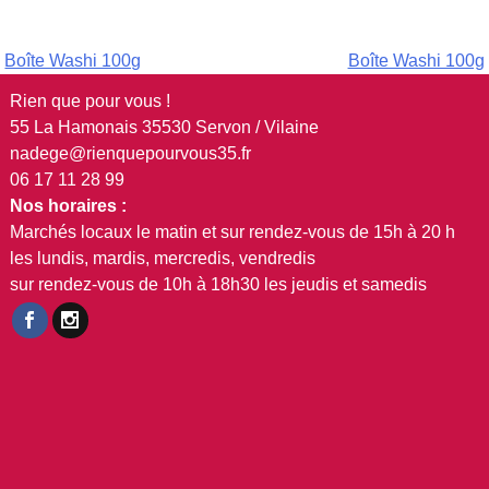
Navigation
Boîte Washi 100g
Boîte Washi 100g
de
Rien que pour vous !
55 La Hamonais 35530 Servon / Vilaine
l’article
nadege@rienquepourvous35.fr
06 17 11 28 99
Nos horaires :
Marchés locaux le matin et sur rendez-vous de 15h à 20 h
les lundis, mardis, mercredis, vendredis
sur rendez-vous de 10h à 18h30 les jeudis et samedis