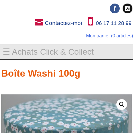
Rien que pour vous
Rien que pour vous
Contactez-moi
06 17 11 28 99
Mon panier (0 articles)
☰ Achats Click & Collect
Boîte Washi 100g