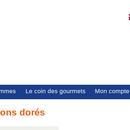
mmes
Le coin des gourmets
Mon compte
tons dorés