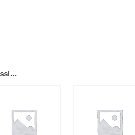
ussi…