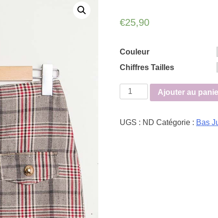
€
25,90
Couleur
Chiffres Tailles
quantité
Ajouter au panie
de
Jupe
UGS :
ND
Catégorie :
Bas J
à
carreaux
boutons
dorés