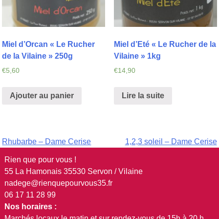
Miel d’Orcan « Le Rucher
Miel d’Eté « Le Rucher de la
de la Vilaine » 250g
Vilaine » 1kg
€
5,60
€
14,90
Ajouter au panier
Lire la suite
Navigation
Rhubarbe – Dame Cerise
1,2,3 soleil – Dame Cerise
de
Rien que pour vous !
55 La Hamonais 35530 Servon / Vilaine
l’article
nadege@rienquepourvous35.fr
06 17 11 28 99
Nos horaires :
Marchés locaux le matin et sur rendez-vous de 15h à 20 h