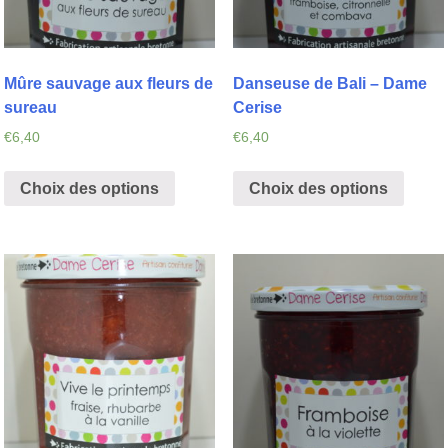
Mûre sauvage aux fleurs de
Danseuse de Bali – Dame
sureau
Cerise
€
6,40
€
6,40
Choix des options
Choix des options