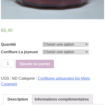
€
6,40
Quantité
Confiture La joyeuse
quantité
Ajouter au panier
de
La
UGS :
ND
Catégorie :
Confitures artisanales bio Miels
joyeuse
Caramels
-
Dame
Cerise
Description
Informations complémentaires