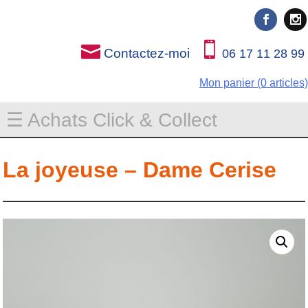
Rien que pour vous
Rien que pour vous
Contactez-moi
06 17 11 28 99
Mon panier (0 articles)
☰ Achats Click & Collect
La joyeuse – Dame Cerise