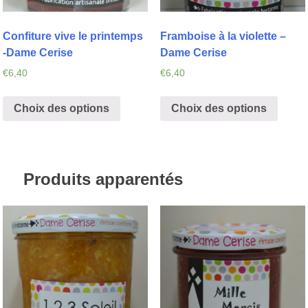
Confiture vive le printemps
Framboise à la violette –
-Dame Cerise
Dame Cerise
€
6,40
€
6,40
Choix des options
Choix des options
Produits apparentés