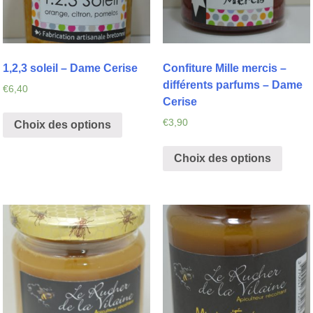
1,2,3 soleil – Dame Cerise
Confiture Mille mercis –
différents parfums – Dame
€
6,40
Cerise
€
3,90
Choix des options
Choix des options