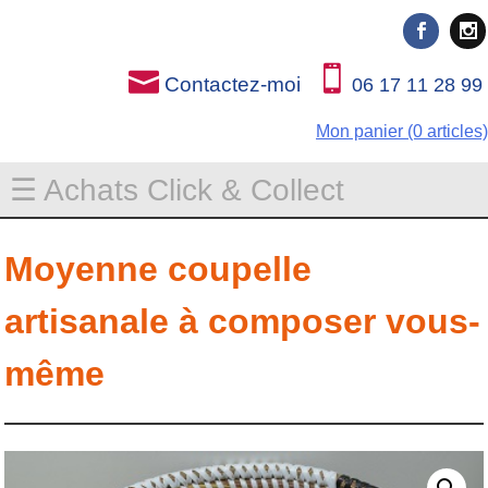
Rien que pour vous
Rien que pour vous
Contactez-moi
06 17 11 28 99
Mon panier (0 articles)
☰ Achats Click & Collect
Moyenne coupelle
artisanale à composer vous-
même