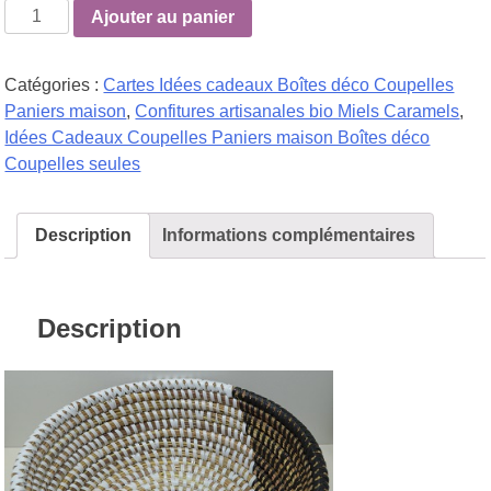
quantité
Ajouter au panier
de
Moyenne
Catégories :
Cartes Idées cadeaux Boîtes déco Coupelles
coupelle
Paniers maison
,
Confitures artisanales bio Miels Caramels
,
artisanale
Idées Cadeaux Coupelles Paniers maison Boîtes déco
à
Coupelles seules
composer
vous-
même
Description
Informations complémentaires
Description