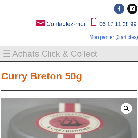
Rien que pour vous
Rien que pour vous
Contactez-moi
06 17 11 28 99
Mon panier (0 articles)
☰ Achats Click & Collect
Curry Breton 50g