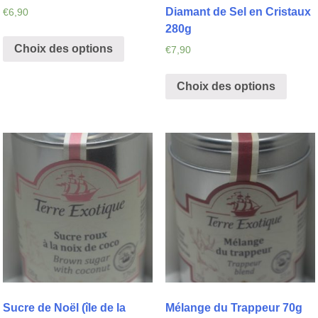
Diamant de Sel en Cristaux
€
6,90
280g
Choix des options
€
7,90
Choix des options
Sucre de Noël (île de la
Mélange du Trappeur 70g