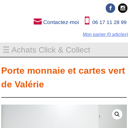
Rien que pour vous
Rien que pour vous
Contactez-moi
06 17 11 28 99
Mon panier (0 articles)
☰ Achats Click & Collect
Porte monnaie et cartes vert
de Valérie