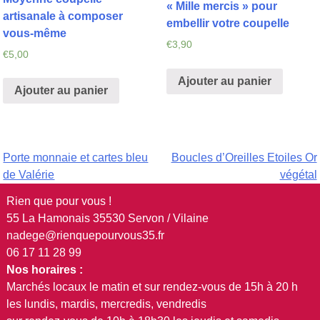
« Mille mercis » pour
artisanale à composer
embellir votre coupelle
vous-même
€
3,90
€
5,00
Ajouter au panier
Ajouter au panier
Navigation
Porte monnaie et cartes bleu
Boucles d’Oreilles Etoiles Or
de Valérie
végétal
de
Rien que pour vous !
l’article
55 La Hamonais 35530 Servon / Vilaine
nadege@rienquepourvous35.fr
06 17 11 28 99
Nos horaires :
Marchés locaux le matin et sur rendez-vous de 15h à 20 h
les lundis, mardis, mercredis, vendredis