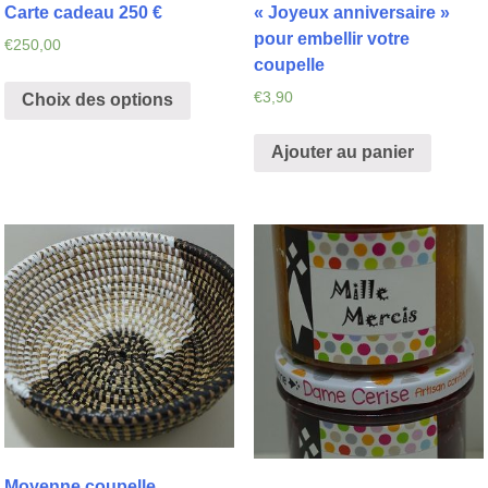
Carte cadeau 250 €
« Joyeux anniversaire »
pour embellir votre
€
250,00
coupelle
€
3,90
Choix des options
Ajouter au panier
Moyenne coupelle