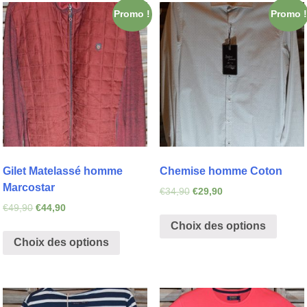
Promo !
Promo !
Gilet Matelassé homme
Chemise homme Coton
Marcostar
€
34,90
€
29,90
€
49,90
€
44,90
Choix des options
Choix des options