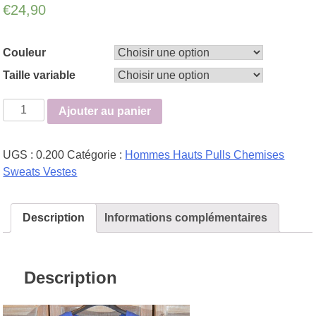
€
24,90
Couleur
Taille variable
quantité
Ajouter au panier
de
Tee-
UGS :
0.200
Catégorie :
Hommes Hauts Pulls Chemises
shirt
Sweats Vestes
coton
homme
P-
Description
Informations complémentaires
club
Description