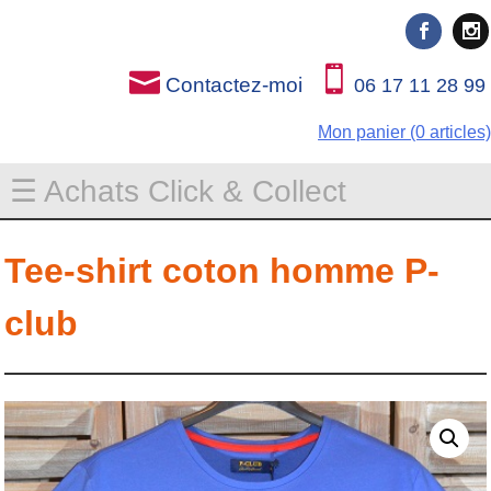
Rien que pour vous
Rien que pour vous
Contactez-moi
06 17 11 28 99
Mon panier (0 articles)
☰ Achats Click & Collect
Tee-shirt coton homme P-
club