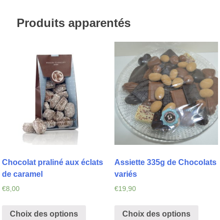
Produits apparentés
Chocolat praliné aux éclats
Assiette 335g de Chocolats
de caramel
variés
€
8,00
€
19,90
Choix des options
Choix des options