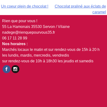
Navigation
Un coeur plein de chocolat !
Chocolat praliné aux éclats de
caramel
de
Rien que pour vous !
l’article
55 La Hamonais 35530 Servon / Vilaine
nadege@rienquepourvous35.fr
06 17 11 28 99
Nos horaires :
Marchés locaux le matin et sur rendez-vous de 15h à 20 h
les lundis, mardis, mercredis, vendredis
sur rendez-vous de 10h à 18h30 les jeudis et samedis