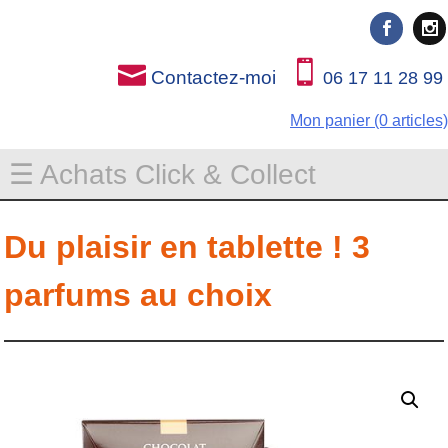
Rien que pour vous
Rien que pour vous
Contactez-moi
06 17 11 28 99
Mon panier (0 articles)
☰ Achats Click & Collect
Du plaisir en tablette ! 3
parfums au choix