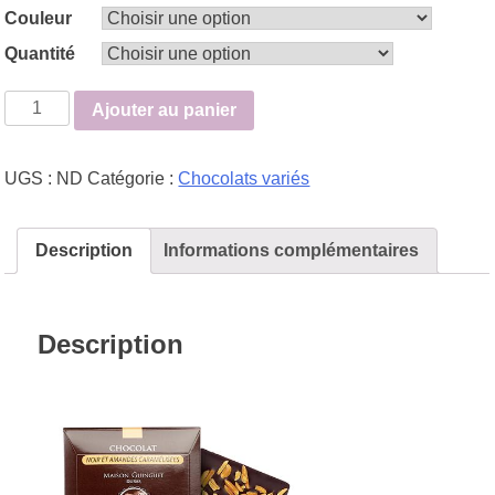
Couleur
Quantité
quantité
Ajouter au panier
de
Du
UGS :
ND
Catégorie :
Chocolats variés
plaisir
en
tablette
Description
Informations complémentaires
!
3
parfums
Description
au
choix