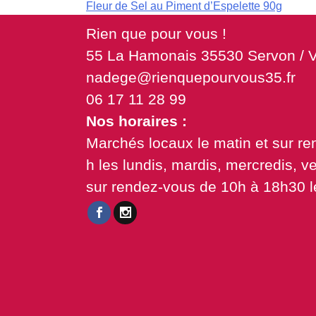
Navigation
Fleur de Sel au Piment d’Espelette 90g
de
Rien que pour vous !
55 La Hamonais 35530 Servon / V
l’article
nadege@rienquepourvous35.fr
06 17 11 28 99
Nos horaires :
Marchés locaux le matin et sur r
h les lundis, mardis, mercredis, v
sur rendez-vous de 10h à 18h30 l