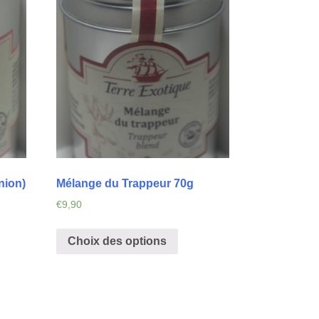
nion)
Mélange du Trappeur 70g
€
9,90
Choix des options