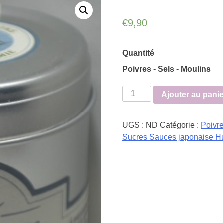
€
9,90
Quantité
Poivres - Sels - Moulins
quantité
Ajouter au panie
de
Poivre
UGS :
ND
Catégorie :
Poivr
Voatsiperifery
Sucres Sauces japonaise Hui
50g