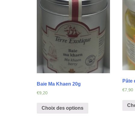
Pâte 
Baie Ma Khaen 20g
€
7,90
€
9,20
Cho
Choix des options