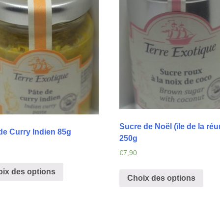
Sucre de Noël (île de la réu
de Curry Indien 85g
250g
€
7,90
ix des options
Choix des options